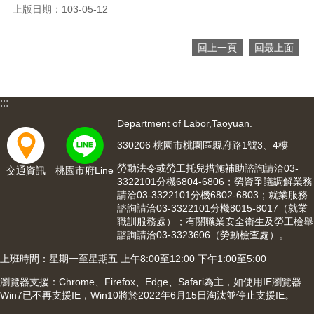
網
上版日期：103-05-12
站
導
覽
回上一頁
回最上面
市
政
信
:::
箱
Department of Labor,Taoyuan.
常
330206 桃園市桃園區縣府路1號3、4樓
見
勞動法令或勞工托兒措施補助諮詢請洽03-
交通資訊
桃園市府Line
問
3322101分機6804-6806；勞資爭議調解業務
題
請洽03-3322101分機6802-6803；就業服務
諮詢請洽03-3322101分機8015-8017（就業
桃
職訓服務處）；有關職業安全衛生及勞工檢舉
園
諮詢請洽03-3323606（勞動檢查處）。
市
入
上班時間：星期一至星期五 上午8:00至12:00 下午1:00至5:00
口
瀏覽器支援：Chrome、Firefox、Edge、Safari為主，如使用IE瀏覽器
網
Win7已不再支援IE，Win10將於2022年6月15日淘汰並停止支援IE。
站