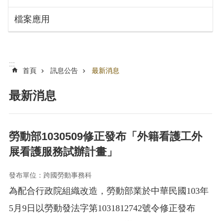
搜
訊
檔案應用
息
尋
公
告
認
:::
識
首頁
訊息公告
最新消息
勞
動
最新消息
局
機
關
勞動部1030509修正發布「外籍看護工外
通
展看護服務試辦計畫」
訊
錄
發布單位：跨國勞動事務科
業
為配合行政院組織改造，勞動部業於中華民國
103
年
務
資
5
月
9
日以勞動發法字第
1031812742
號令修正發布
訊