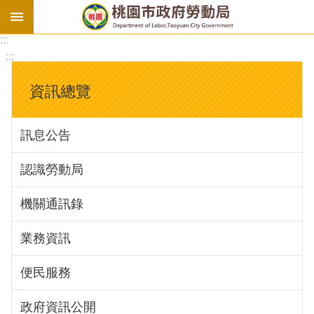
:::
勞
:::
基
法
資訊總覽
勞
資
訊息公告
會
議
認識勞動局
庇
護
機關通訊錄
工
場
業務資訊
進
便民服務
階
政府資訊公開