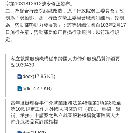
字第1031812612號令修正發布
。
便
二、為配合行政院組織改造，原「行政院勞工委員會」改
民
服
制為「勞動部」及「行政院勞工委員會職業訓練局」改制
務
為「勞動部勞動力發展署」；該等組織法業自
103年2月17
日施行在案，勞動部爰修正旨揭行政規則，以符現行規
政
定。
府
資
訊
私立就業服務機構從事跨國人力仲介服務品質評鑑要
公
點1030430
開
docx(17.85 KB)
檔
案
odt(14.47 KB)
應
用
當年度辦理從事仲介就業服務法第46條第1項第8款至
第10款規定工作之外國人聘僱許可（初次、重招、遞
回
補、承接）申請案之私立就業服務機構從事跨國人力
首
仲介服務品質評鑑指標
頁