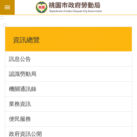
:::
勞
:::
基
法
資訊總覽
勞
資
訊息公告
會
議
認識勞動局
庇
護
機關通訊錄
工
場
業務資訊
進
便民服務
階
政府資訊公開