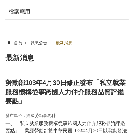
搜
訊
檔案應用
息
尋
公
告
認
:::
識
首頁
訊息公告
最新消息
勞
動
最新消息
局
機
關
勞動部103年4月30日修正發布「私立就業
通
服務機構從事跨國人力仲介服務品質評鑑
訊
錄
要點」
業
務
發布單位：跨國勞動事務科
資
一、「私立就業服務機構從事跨國人力仲介服務品質評鑑
訊
要點」，業經勞動部於中華民國
103年4月30日以勞動發法