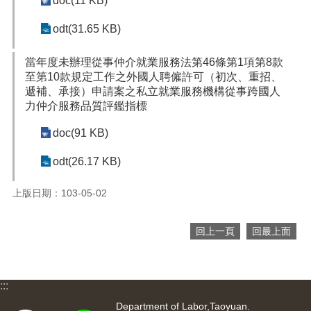
doc(11 KB)
網
站
odt(31.65 KB)
導
覽
當年度未辦理從事仲介就業服務法第46條第1項第8款
市
至第10款規定工作之外國人聘僱許可（初次、重招、
政
遞補、承接）申請案之私立就業服務機構從事跨國人
信
力仲介服務品質評鑑指標
箱
doc(91 KB)
常
見
odt(26.17 KB)
問
題
上版日期：103-05-02
桃
園
回上一頁
回最上面
市
入
口
網
:::
站
Department of Labor,Taoyuan.