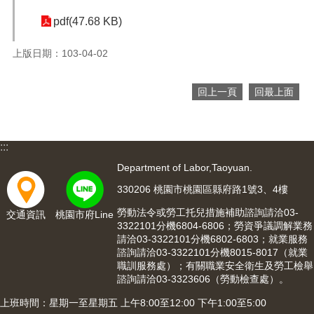
便
pdf(47.68 KB)
民
服
上版日期：103-04-02
務
政
回上一頁
回最上面
府
資
訊
公
:::
開
Department of Labor,Taoyuan.
檔
330206 桃園市桃園區縣府路1號3、4樓
案
應
勞動法令或勞工托兒措施補助諮詢請洽03-
交通資訊
桃園市府Line
3322101分機6804-6806；勞資爭議調解業務
用
請洽03-3322101分機6802-6803；就業服務
諮詢請洽03-3322101分機8015-8017（就業
回
職訓服務處）；有關職業安全衛生及勞工檢舉
首
諮詢請洽03-3323606（勞動檢查處）。
頁
上班時間：星期一至星期五 上午8:00至12:00 下午1:00至5:00