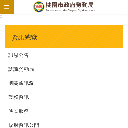
:::
勞
:::
基
法
資訊總覽
勞
資
訊息公告
會
議
認識勞動局
庇
護
機關通訊錄
工
場
業務資訊
進
便民服務
階
政府資訊公開