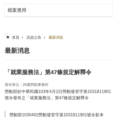
搜
訊
檔案應用
息
尋
公
告
認
:::
識
首頁
訊息公告
最新消息
勞
動
最新消息
局
機
關
「就業服務法」第47條規定解釋令
通
訊
發布單位：跨國勞動事務科
錄
勞動部於中華民國
103年4月2日勞動發管字第1031811901
業
號令發布之「就業服務法」第47條規定解釋令
務
資
訊
勞動部1030402勞動發管字第1031811901號令影本