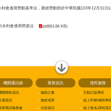
科
利會適用勞動基準法，業經勞動部於中華民國103年12月31日以勞
田水利會適用勞基法
pdf(63.86 KB)
close
機關通訊錄
業務資訊
便民服務
機關聯絡資訊
施政計畫
互動討論專區
交通資訊
施政成果
線上申辦/補助專
就業職訓服務處
法規資訊
線上報名(課程資訊