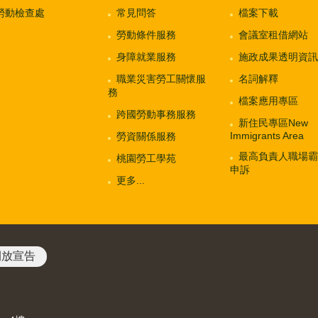
勞動檢查處
常見問答
檔案下載
勞動條件服務
會議室租借網站
身障就業服務
施政成果透明資訊
職業災害勞工關懷服
名詞解釋
務
檔案應用專區
跨國勞動事務服務
新住民專區New
Immigrants Area
勞資關係服務
最高負責人職場霸
桃園勞工學苑
申訴
更多...
開放宣告