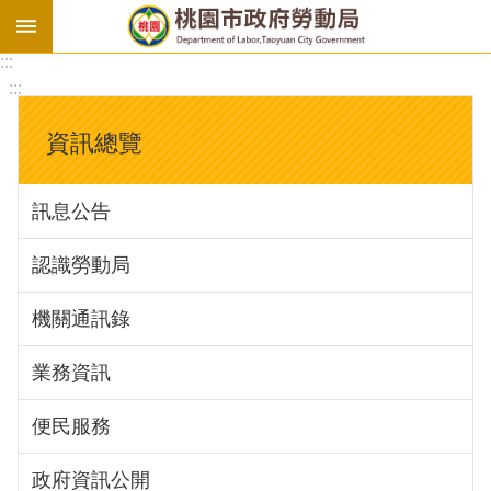
:::
勞
:::
基
法
資訊總覽
勞
資
訊息公告
會
議
認識勞動局
庇
護
機關通訊錄
工
場
業務資訊
進
便民服務
階
政府資訊公開