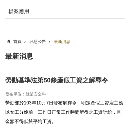
搜
訊
檔案應用
息
尋
公
告
認
:::
識
首頁
訊息公告
最新消息
勞
動
最新消息
局
機
關
勞動基準法第50條產假工資之解釋令
通
訊
發布單位：就業安全科
錄
勞動部於103年10月7日發布解釋令，明定產假工資雇主應
業
務
以女工分娩前一工作日正常工作時間所得之工資計給，且
資
金額不得低於平均工資。
訊