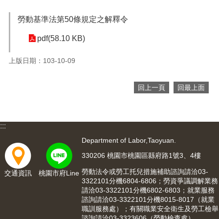
便
民
勞動基準法第50條規定之解釋令
服
pdf(58.10 KB)
務
政
上版日期：103-10-09
府
資
回上一頁
回最上面
訊
公
開
:::
檔
案
Department of Labor,Taoyuan.
應
330206 桃園市桃園區縣府路1號3、4樓
用
勞動法令或勞工托兒措施補助諮詢請洽03-
交通資訊
桃園市府Line
回
3322101分機6804-6806；勞資爭議調解業務
請洽03-3322101分機6802-6803；就業服務
首
諮詢請洽03-3322101分機8015-8017（就業
頁
職訓服務處）；有關職業安全衛生及勞工檢舉
諮詢請洽03-3323606（勞動檢查處）。