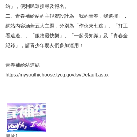
便
站」，便利民眾搜尋及報名。
民
二、青春補給站的主視覺設計為「我的青春，我選擇」，
服
務
網站內容涵蓋五大主題，分別為「作伙來七逃」、「打工
看這邊」、「服務最快樂」、「一起長知識」及「青春全
政
府
紀錄」，請青少年朋友們多加運用！
資
訊
公
青春補給站連結
開
https://myyouthichoose.tycg.gov.tw/Default.aspx
檔
案
應
用
回
首
頁
圖片1