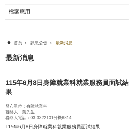
搜
訊
檔案應用
息
尋
公
告
認
:::
識
首頁
訊息公告
最新消息
勞
動
最新消息
局
機
關
115年6月8日身障就業科就業服務員面試結
通
果
訊
錄
發布單位：身障就業科
業
聯絡人：葉先生
務
聯絡人電話：03-3322101分機6814
資
115年6月8日身障就業科就業服務員面試結果
訊