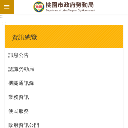
:::
勞
:::
基
法
資訊總覽
勞
資
訊息公告
會
議
認識勞動局
庇
護
機關通訊錄
工
場
業務資訊
進
便民服務
階
政府資訊公開