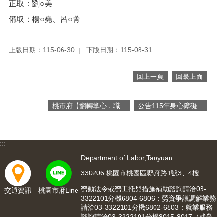
正取：劉○美
便
民
備取：楊○堯、呂○菁
服
務
上版日期：115-06-30
下版日期：115-08-31
政
府
回上一頁
回最上面
資
訊
公
桃市府【翻轉掌心．職...
公告115年身心障礙...
開
檔
案
:::
應
用
Department of Labor,Taoyuan.
330206 桃園市桃園區縣府路1號3、4樓
回
首
勞動法令或勞工托兒措施補助諮詢請洽03-
交通資訊
桃園市府Line
3322101分機6804-6806；勞資爭議調解業務
頁
請洽03-3322101分機6802-6803；就業服務
諮詢請洽03-3322101分機8015-8017（就業