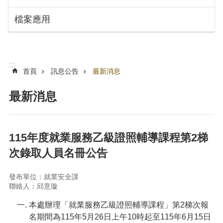
搜
訊
檔案應用
息
尋
公
告
認
:::
識
首頁
訊息公告
最新消息
勞
動
最新消息
局
機
關
115年度就業服務乙級證照輔導課程第2梯
通
次錄取人員名冊公告
訊
錄
發布單位：就業安全課
業
聯絡人：邱意璇
務
資
本處辦理「就業服務乙級證照輔導課程」第2梯次報
訊
名期間為115年5月26日上午10時起至115年6月15日