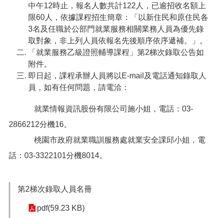
中午12時止，報名人數共計122人，已逾招收名額上
便
限60人，依據課程招生簡章：「以新住民和原住民各
民
3名及任職於公部門就業服務相關業務人員為優先錄
服
務
取對象，非上列人員依報名先後順序依序遞補。」。
「就業服務乙級證照輔導課程」第2梯次錄取公告如
政
附件。
府
即日起，課程承辦人員將以E-mail及電話通知錄取人
資
員，如有任何問題，請電洽：
訊
公
就業情報資訊股份有限公司施小姐，電話：03-
開
2866212分機16。
檔
案
桃園市政府就業職訓服務處就業安全課邱小姐，電
應
話：03-3322101分機8014。
用
回
第2梯次錄取人員名冊
首
頁
pdf(59.23 KB)