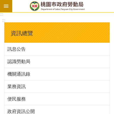
:::
勞
:::
基
法
資訊總覽
勞
資
訊息公告
會
議
認識勞動局
庇
護
機關通訊錄
工
場
業務資訊
進
便民服務
階
政府資訊公開