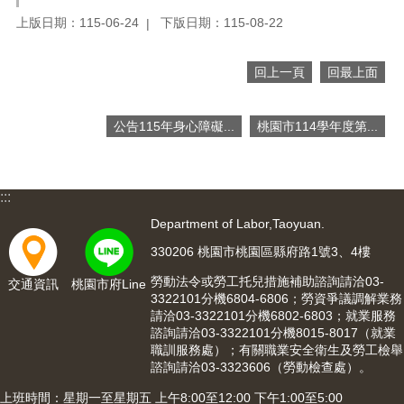
網
站
上版日期：115-06-24
下版日期：115-08-22
導
覽
回上一頁
回最上面
市
政
公告115年身心障礙...
桃園市114學年度第...
信
箱
常
:::
見
問
Department of Labor,Taoyuan.
題
330206 桃園市桃園區縣府路1號3、4樓
桃
勞動法令或勞工托兒措施補助諮詢請洽03-
交通資訊
桃園市府Line
園
3322101分機6804-6806；勞資爭議調解業務
市
請洽03-3322101分機6802-6803；就業服務
入
諮詢請洽03-3322101分機8015-8017（就業
口
職訓服務處）；有關職業安全衛生及勞工檢舉
諮詢請洽03-3323606（勞動檢查處）。
網
站
上班時間：星期一至星期五 上午8:00至12:00 下午1:00至5:00