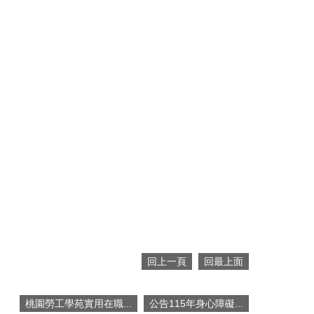
回上一頁
回最上面
桃園勞工學苑實用在職...
公告115年身心障礙...