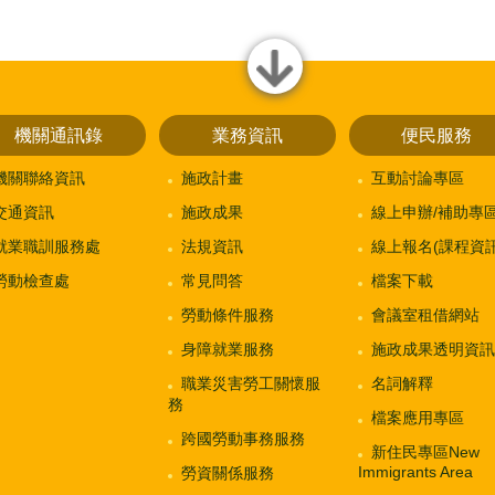
close
機關通訊錄
業務資訊
便民服務
機關聯絡資訊
施政計畫
互動討論專區
交通資訊
施政成果
線上申辦/補助專
就業職訓服務處
法規資訊
線上報名(課程資訊
勞動檢查處
常見問答
檔案下載
勞動條件服務
會議室租借網站
身障就業服務
施政成果透明資訊
職業災害勞工關懷服
名詞解釋
務
檔案應用專區
跨國勞動事務服務
新住民專區New
Immigrants Area
勞資關係服務