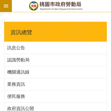
:::
勞
:::
基
法
資訊總覽
勞
資
訊息公告
會
議
認識勞動局
庇
護
機關通訊錄
工
場
業務資訊
進
便民服務
階
政府資訊公開