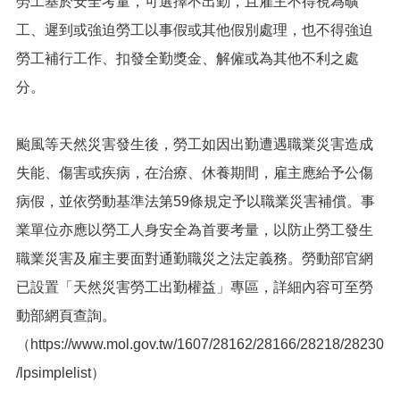
勞工基於安全考量，可選擇不出勤，且雇主不得視為曠
網
站
工、遲到或強迫勞工以事假或其他假別處理，也不得強迫
導
覽
勞工補行工作、扣發全勤獎金、解僱或為其他不利之處
分。
市
政
信
颱風等天然災害發生後，勞工如因出勤遭遇職業災害造成
箱
失能、傷害或疾病，在治療、休養期間，雇主應給予公傷
常
見
病假，並依勞動基準法第59條規定予以職業災害補償。事
問
業單位亦應以勞工人身安全為首要考量，以防止勞工發生
題
職業災害及雇主要面對通勤職災之法定義務。勞動部官網
桃
已設置「天然災害勞工出勤權益」專區，詳細內容可至勞
園
市
動部網頁查詢。
入
（https://www.mol.gov.tw/1607/28162/28166/28218/28230
口
網
/lpsimplelist）
站