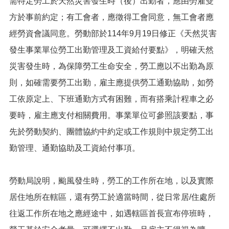
需特定勞工於天然災害發生時（後）出勤者，應由勞雇雙
便
方於事前約定；有工會者，應徵得工會同意，無工會者應
民
服
經勞資會議同意。勞動部於114年9月19日修正《天然災害
務
發生事業單位勞工出勤管理及工資給付要點》，明確天然
政
災害發生時，為保障勞工生命安全，勞工應以不出勤為原
府
資
則，如確需要勞工出勤，雇主應提供勞工通勤協助，如勞
訊
工依原定上、下班通勤方式有困難，而有搭乘計程車之必
公
開
要時，雇主應支付相關費用。事業單位可參照該要點，事
先於勞動契約、團體協約中約定或工作規則中規定勞工出
檔
案
勤管理、通勤協助及工資給付事項。
應
用
勞動局說明，颱風發生時，勞工的工作所在地，以及實際
回
居住地所在轄區，還有勞工於適當時間，從日常居/住處所
首
頁
往返工作所在地之應經途中，如遇轄區首長宣布停班時，