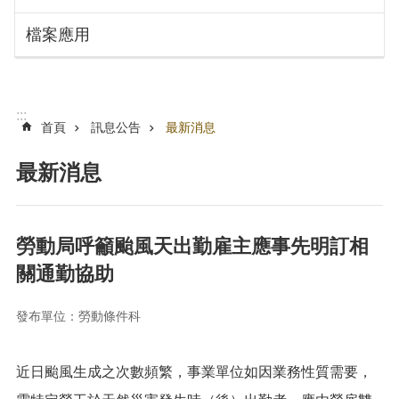
搜
訊
檔案應用
息
尋
公
告
認
:::
識
首頁
訊息公告
最新消息
勞
動
最新消息
局
機
關
勞動局呼籲颱風天出勤雇主應事先明訂相
通
關通勤協助
訊
錄
發布單位：勞動條件科
業
務
資
近日颱風生成之次數頻繁，事業單位如因業務性質需要，
訊