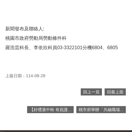
網
站
安
全
新聞發布及聯絡人:
政
桃園市政府勞動局勞動條件科
策
羅浩芸科長、李依欣科員03-3322101分機6804、6805
隱
私
權
政
策
上版日期：114-08-28
政
回上一頁
回最上面
府
網
站
【好禮過中秋 有庇護...
桃市府舉辦「共融職場...
資
料
開
放