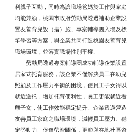
便
利親子互動，同時為讓職場爸媽於工作與家庭
民
均能兼顧，桃園市政府勞動局透過補助企業設
服
務
置友善育兒設（措）施、專案輔導團入場及標
政
竿學習等方案，與企業共同打造桃園友善育兒
府
資
職場環境，並落實職場性別平權。
訊
公
勞動局透過專案輔導團成功輔導企業設置
開
居家式托育服務，該企業不僅解決員工在幼兒
檔
案
照顧及工作壓力平衡的困境，使員工子女得以
應
用
就近送托，增加托育便利性，員工更能就近看
顧子女，使工作效能穩定提升。企業透過營造
回
首
友善員工家庭之職場環境，減輕員工壓力、穩
頁
定勞動力、促進勞資關係，更能與在地社區資