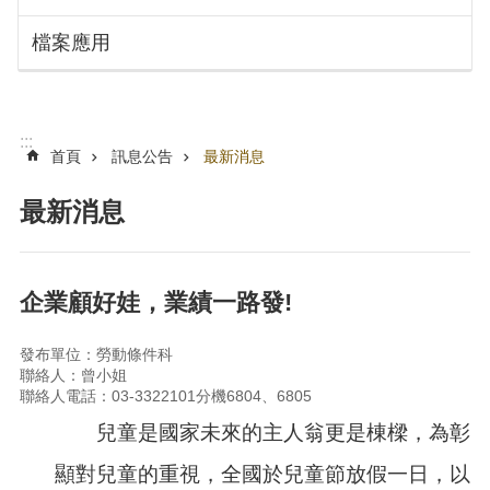
搜
訊
檔案應用
息
尋
公
告
認
:::
識
首頁
訊息公告
最新消息
勞
動
最新消息
局
機
關
企業顧好娃，業績一路發!
通
訊
發布單位：勞動條件科
錄
聯絡人：曾小姐
聯絡人電話：03-3322101分機6804、6805
業
務
兒童是國家未來的主人翁更是棟樑，為彰
資
訊
顯對兒童的重視，全國於兒童節放假一日，以