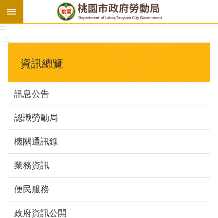
:::
勞
:::
基
法
資訊總覽
勞
資
訊息公告
會
議
認識勞動局
庇
護
機關通訊錄
工
場
業務資訊
進
便民服務
階
政府資訊公開