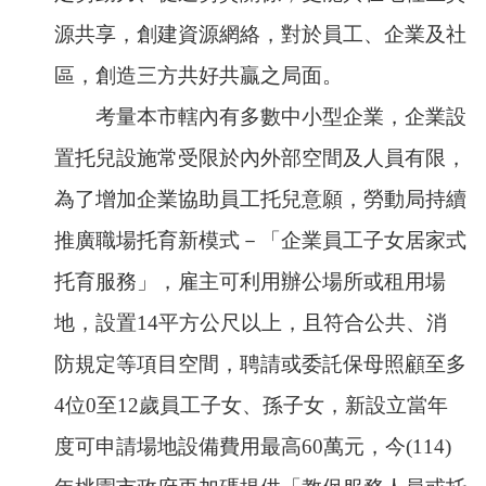
網
站
源共享，創建資源網絡，對於員工、企業及社
導
覽
區，創造三方共好共贏之局面。
市
考量本市轄內有多數中小型企業，企業設
政
置托兒設施常受限於內外部空間及人員有限，
信
箱
為了增加企業協助員工托兒意願，勞動局持續
常
推廣職場托育新模式－「企業員工子女居家式
見
問
托育服務」，雇主可利用辦公場所或租用場
題
地，設置14平方公尺以上，且符合公共、消
桃
園
防規定等項目空間，聘請或委託保母照顧至多
市
入
4位0至12歲員工子女、孫子女，新設立當年
口
度可申請場地設備費用最高60萬元，今(114)
網
站