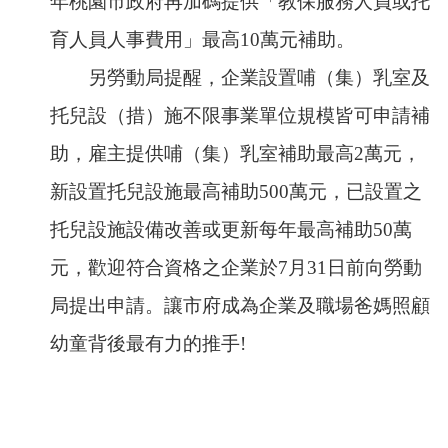
年桃園市政府再加碼提供「教保服務人員或托
網
育人員人事費用」最高10萬元補助。
站
安
另勞動局提醒，企業設置哺（集）乳室及
全
政
托兒設（措）施不限事業單位規模皆可申請補
策
助，雇主提供哺（集）乳室補助最高2萬元，
隱
新設置托兒設施最高補助500萬元，已設置之
私
權
托兒設施設備改善或更新每年最高補助50萬
政
策
元，歡迎符合資格之企業於7月31日前向勞動
政
局提出申請。讓市府成為企業及職場爸媽照顧
府
網
幼童背後最有力的推手!
站
資
料
開
放