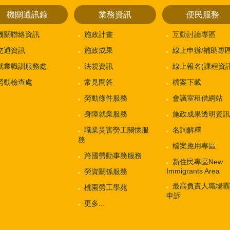
機關通訊錄
業務資訊
便民服務
機關聯絡資訊
施政計畫
互動討論專區
交通資訊
施政成果
線上申辦/補助專
就業職訓服務處
法規資訊
線上報名(課程資訊
勞動檢查處
常見問答
檔案下載
勞動條件服務
會議室租借網站
身障就業服務
施政成果透明資訊
職業災害勞工關懷服
名詞解釋
務
檔案應用專區
跨國勞動事務服務
新住民專區New
Immigrants Area
勞資關係服務
最高負責人職場霸
桃園勞工學苑
申訴
更多...