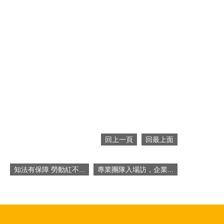
回上一頁
回最上面
知法有保障 勞動紅不...
專業團隊入場訪，企業...