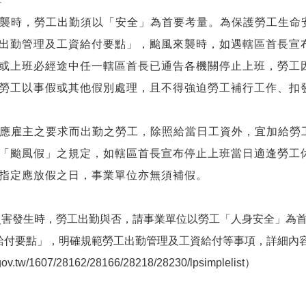
科
時，勞工出勤須以「安全」為首要考量。為保護勞工生命安
出勤管理及工資給付要點」，颱風來襲時，如遇轄區首長宣
或上班必經途中任一轄區首長已通告各機關停止上班，勞工
勞工以事假或其他假別處理，且不得強迫勞工補行工作、扣
雇主之要求而出勤之勞工，除照給當日工資外，宜加給勞工
「颱風假」之規定，如轄區首長宣布停止上班當日適逢勞工
指定應放假之日，事業單位亦無須補假。
發生時，勞工出勤與否，請事業單位以勞工「人身安全」為首
給付要點」，明確規範勞工出勤管理及工資給付等事項，詳細內
gov.tw/1607/28162/28166/28218/28230/lpsimplelist）