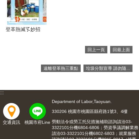
便
民
服
務
登革熱滅孓妙招
政
府
資
回上一頁
回最上面
訊
公
遠離登革熱三重點
垃圾分類宣導 請勿隨...
開
檔
案
:::
應
用
Department of Labor,Taoyuan.
330206 桃園市桃園區縣府路1號3、4樓
回
首
勞動法令或勞工托兒措施補助諮詢請洽03-
交通資訊
桃園市府Line
頁
3322101分機6804-6806；勞資爭議調解業務
請洽03-3322101分機6802-6803；就業服務