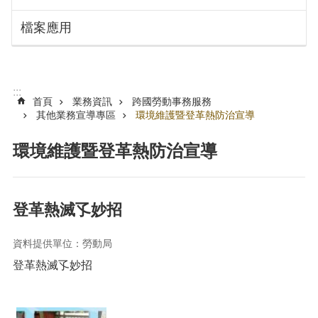
搜
訊
檔案應用
息
尋
公
告
認
:::
識
首頁
業務資訊
跨國勞動事務服務
勞
其他業務宣導專區
環境維護暨登革熱防治宣導
動
局
環境維護暨登革熱防治宣導
機
關
通
登革熱滅孓妙招
訊
錄
資料提供單位：勞動局
業
登革熱滅孓妙招
務
資
訊