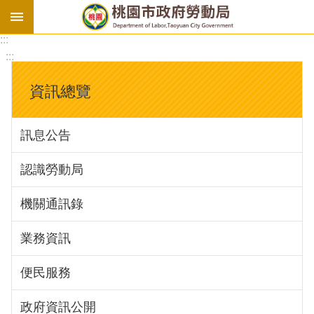
:::
勞
:::
基
法
資訊總覽
勞
資
訊息公告
會
議
認識勞動局
庇
護
機關通訊錄
工
場
業務資訊
進
便民服務
階
政府資訊公開