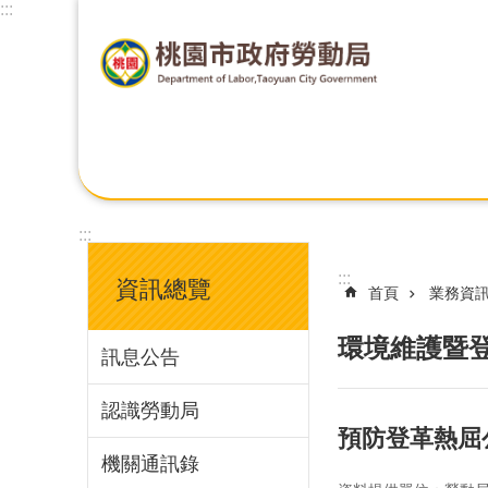
:::
:::
:::
資訊總覽
首頁
業務資
環境維護暨
訊息公告
認識勞動局
預防登革熱屈
機關通訊錄