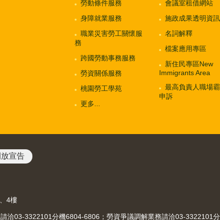
勞動條件服務
會議室租借網站
身障就業服務
施政成果透明資訊
職業災害勞工關懷服
名詞解釋
務
檔案應用專區
跨國勞動事務服務
新住民專區New
Immigrants Area
勞資關係服務
最高負責人職場霸
桃園勞工學苑
申訴
更多...
開放宣告
3、4樓
-3322101分機6804-6806；勞資爭議調解業務請洽03-3322101分