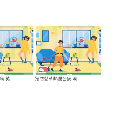
病-英
預防登革熱屈公病-泰