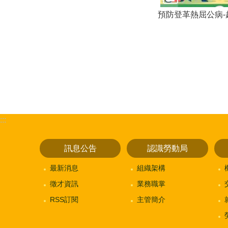
預防登革熱屈公病-
:::
訊息公告
認識勞動局
最新消息
組織架構
徵才資訊
業務職掌
RSS訂閱
主管簡介