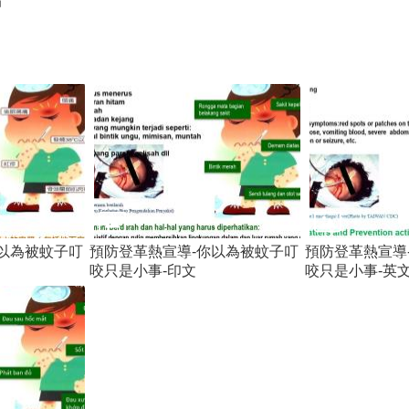
局
以為被蚊子叮
預防登革熱宣導-你以為被蚊子叮
預防登革熱宣導
咬只是小事-印文
咬只是小事-英