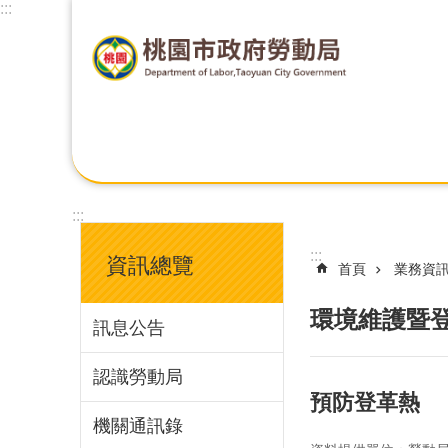
:::
:::
:::
資訊總覽
首頁
業務資
環境維護暨
訊息公告
認識勞動局
預防登革熱
機關通訊錄