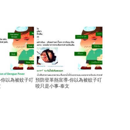
-你以為被蚊子叮
預防登革熱宣導-你以為被蚊子叮
文
咬只是小事-泰文