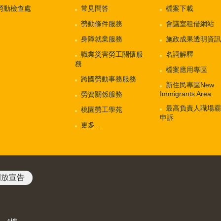
勞動檢查處
常見問答
檔案下載
勞動條件服務
會議室租借網站
身障就業服務
施政成果透明資訊
職業災害勞工關懷服
名詞解釋
務
檔案應用專區
跨國勞動事務服務
新住民專區New
Immigrants Area
勞資關係服務
最高負責人職場霸
桃園勞工學苑
申訴
更多...
開放宣告