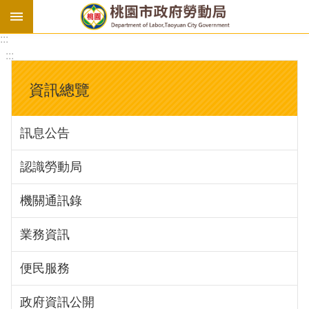
:::
勞
:::
基
法
資訊總覽
勞
資
訊息公告
會
議
認識勞動局
庇
護
機關通訊錄
工
場
業務資訊
進
便民服務
階
政府資訊公開