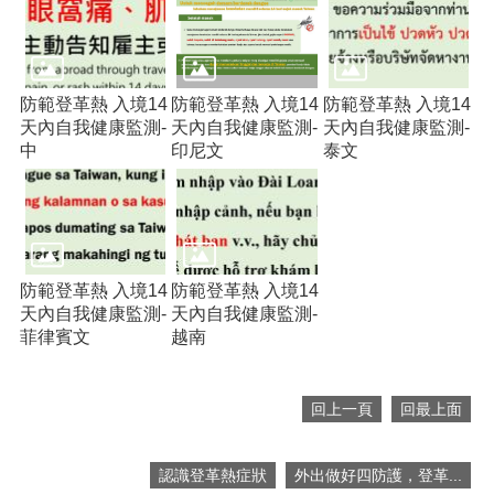
便
民
服
務
防範登革熱 入境14
防範登革熱 入境14
防範登革熱 入境14
天內自我健康監測-
天內自我健康監測-
天內自我健康監測-
政
中
印尼文
泰文
府
資
訊
公
開
檔
防範登革熱 入境14
防範登革熱 入境14
案
天內自我健康監測-
天內自我健康監測-
應
菲律賓文
越南
用
回
回上一頁
回最上面
首
頁
認識登革熱症狀
外出做好四防護，登革...