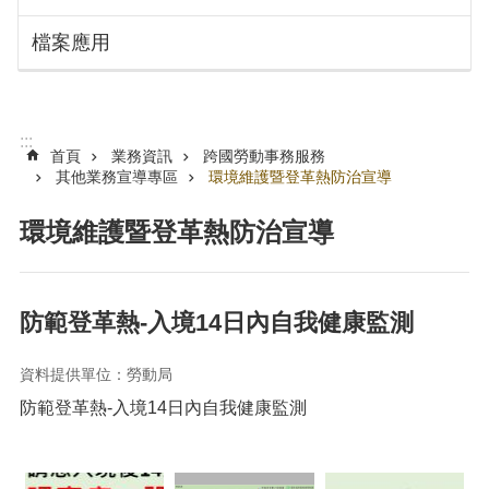
搜
訊
檔案應用
息
尋
公
告
認
:::
識
首頁
業務資訊
跨國勞動事務服務
勞
其他業務宣導專區
環境維護暨登革熱防治宣導
動
局
環境維護暨登革熱防治宣導
機
關
通
防範登革熱-入境14日內自我健康監測
訊
錄
資料提供單位：勞動局
業
防範登革熱-入境14日內自我健康監測
務
資
訊