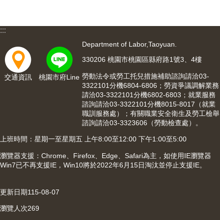
網
站
導
:::
覽
Department of Labor,Taoyuan.
市
330206 桃園市桃園區縣府路1號3、4樓
政
信
勞動法令或勞工托兒措施補助諮詢請洽03-
交通資訊
桃園市府Line
箱
3322101分機6804-6806；勞資爭議調解業務
請洽03-3322101分機6802-6803；就業服務
常
諮詢請洽03-3322101分機8015-8017（就業
見
職訓服務處）；有關職業安全衛生及勞工檢舉
問
諮詢請洽03-3323606（勞動檢查處）。
題
上班時間：星期一至星期五 上午8:00至12:00 下午1:00至5:00
桃
瀏覽器支援：Chrome、Firefox、Edge、Safari為主，如使用IE瀏覽器
園
Win7已不再支援IE，Win10將於2022年6月15日淘汰並停止支援IE。
市
入
口
更新日期
115-08-07
網
瀏覽人次
269
站