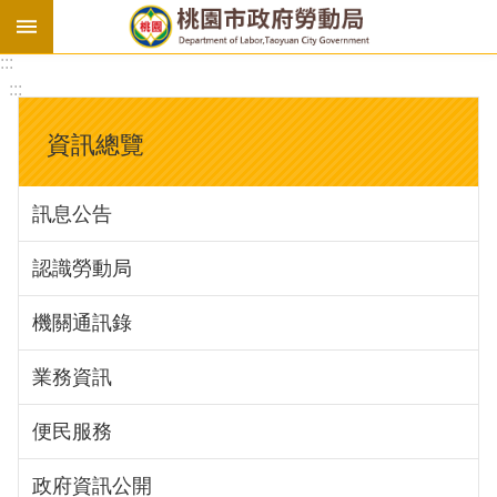
:::
勞
:::
基
法
資訊總覽
勞
資
訊息公告
會
議
認識勞動局
庇
護
機關通訊錄
工
場
業務資訊
進
便民服務
階
政府資訊公開