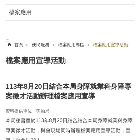
搜
訊
檔案應用
息
尋
公
告
認
:::
識
首頁
便民服務
檔案應用專區
檔案應用宣導活動
勞
動
檔案應用宣導活動
局
機
關
113年8月20日結合本局身障就業科身障專
通
案徵才活動辦理檔案應用宣導
訊
錄
資料提供單位：勞動局
業
本局秘書室於113年8月20日結合結合本局身障就業科身障
務
資
專案徵才活動，與會現場同時辦理檔案應用宣導活動，宣
訊