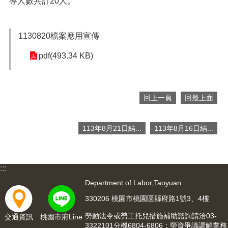
導人數共計20人。
便
民
服
1130820檔案應用宣傳
務
pdf(493.34 KB)
政
府
資
訊
回上一頁
回最上面
公
開
113年8月21日結...
113年8月16日結...
檔
案
應
用
:::
Department of Labor,Taoyuan.
回
首
330206 桃園市桃園區縣府路1號3、4樓
頁
勞動法令或勞工托兒措施補助諮詢請洽03-
交通資訊
桃園市府Line
3322101分機6804-6806；勞資爭議調解業務