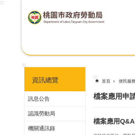
:::
:::
:::
資訊總覽
首頁
便民服
檔案應用申
訊息公告
認識勞動局
檔案應用Q&A
機關通訊錄