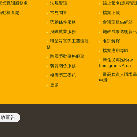
就業職訓服務處
法規資訊
線上報名(課程資訊
勞動檢查處
常見問答
檔案下載
勞動條件服務
會議室租借網站
身障就業服務
施政成果透明資訊
職業災害勞工關懷服
名詞解釋
務
檔案應用專區
跨國勞動事務服務
新住民專區New
Immigrants Area
勞資關係服務
最高負責人職場霸
桃園勞工學苑
申訴
更多...
開放宣告