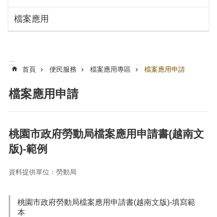
搜
訊
檔案應用
息
尋
公
告
認
:::
識
首頁
便民服務
檔案應用專區
檔案應用申請
勞
動
檔案應用申請
局
機
關
桃園市政府勞動局檔案應用申請書(越南文
通
版)-範例
訊
錄
資料提供單位：勞動局
業
務
資
桃園市政府勞動局檔案應用申請書(越南文版)-填寫範
訊
本