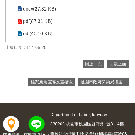
便
docx(27.82 KB)
民
服
pdf(87.31 KB)
務
odt(40.10 KB)
政
府
上版日期：114-06-25
資
訊
公
回上一頁
回最上面
開
檔
檔案應用宣導文宣摺頁
桃園市政府勞動局檔案...
案
應
用
:::
回
Department of Labor,Taoyuan.
首
頁
330206 桃園市桃園區縣府路1號3、4樓
勞動法令或勞工托兒措施補助諮詢請洽03-
交通資訊
桃園市府Line