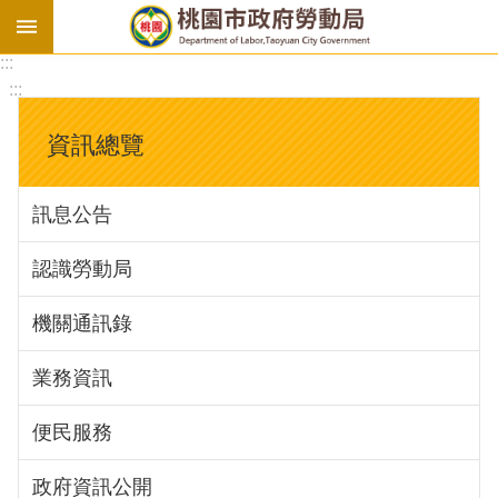
:::
勞
:::
基
法
資訊總覽
勞
資
訊息公告
會
議
認識勞動局
庇
護
機關通訊錄
工
場
業務資訊
進
便民服務
階
政府資訊公開