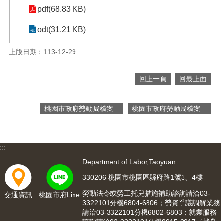
便
pdf(68.83 KB)
民
odt(31.21 KB)
服
務
上版日期：113-12-29
政
府
資
回上一頁
回最上面
訊
公
桃園市政府勞動局檔案...
桃園市政府勞動局檔案...
開
檔
案
:::
應
用
Department of Labor,Taoyuan.
330206 桃園市桃園區縣府路1號3、4樓
回
首
勞動法令或勞工托兒措施補助諮詢請洽03-
交通資訊
桃園市府Line
頁
3322101分機6804-6806；勞資爭議調解業務
請洽03-3322101分機6802-6803；就業服務