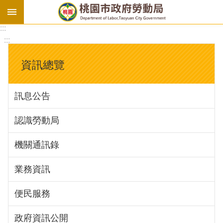
:::
勞
:::
基
法
資訊總覽
勞
資
訊息公告
會
議
認識勞動局
庇
護
機關通訊錄
工
場
業務資訊
進
便民服務
階
政府資訊公開