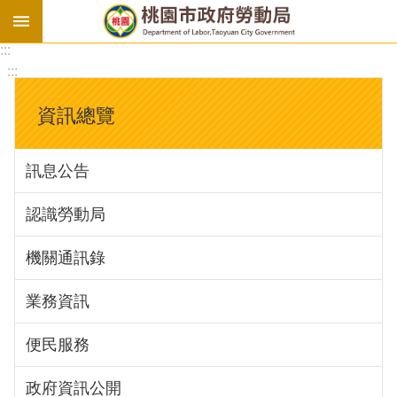
:::
勞
:::
基
法
資訊總覽
勞
資
訊息公告
會
議
認識勞動局
庇
護
機關通訊錄
工
場
業務資訊
進
便民服務
階
政府資訊公開