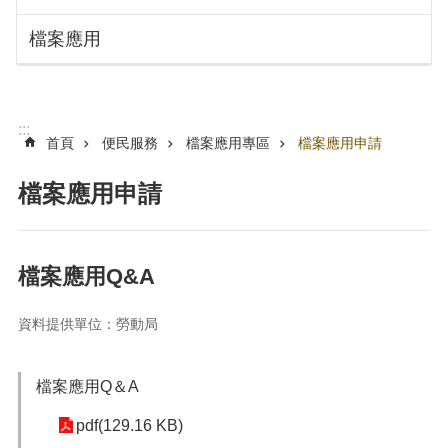
搜
訊
檔案應用
息
尋
公
告
認
:::
識
首頁
便民服務
檔案應用專區
檔案應用申請
勞
動
檔案應用申請
局
機
關
檔案應用Q&A
通
訊
資料提供單位：勞動局
錄
業
務
檔案應用Q＆A
資
pdf(129.16 KB)
訊