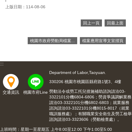
便
上版日期：114-08-06
民
服
回上一頁
回最上面
務
政
桃園市政府勞動局檔案...
檔案應用宣導文宣摺頁
府
資
訊
公
:::
開
Department of Labor,Taoyuan.
檔
330206 桃園市桃園區縣府路1號3、4樓
案
應
勞動法令或勞工托兒措施補助諮詢請洽03-
交通資訊
桃園市府Line
用
3322101分機6804-6806；勞資爭議調解業務
請洽03-3322101分機6802-6803；就業服務
諮詢請洽03-3322101分機8015-8017（就業
回
職訓服務處）；有關職業安全衛生及勞工檢舉
首
諮詢請洽03-3323606（勞動檢查處）。
頁
上班時間：星期一至星期五 上午8:00至12:00 下午1:00至5:00