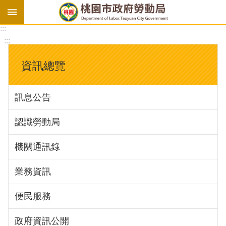
:::
勞
:::
基
法
資訊總覽
勞
資
訊息公告
會
議
認識勞動局
庇
護
機關通訊錄
工
場
業務資訊
進
便民服務
階
政府資訊公開