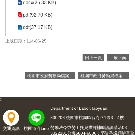
docx(26.33 KB)
便
民
pdf(92.70 KB)
服
務
odt(37.17 KB)
政
上版日期：114-06-25
府
資
訊
回上一頁
回最上面
公
開
桃園市政府勞動局檔案...
桃園市政府勞動局檔案...
檔
案
應
用
:::
Department of Labor,Taoyuan.
回
首
330206 桃園市桃園區縣府路1號3、4樓
頁
勞動法令或勞工托兒措施補助諮詢請洽03-
交通資訊
桃園市府Line
3322101分機6804-6806；勞資爭議調解業務