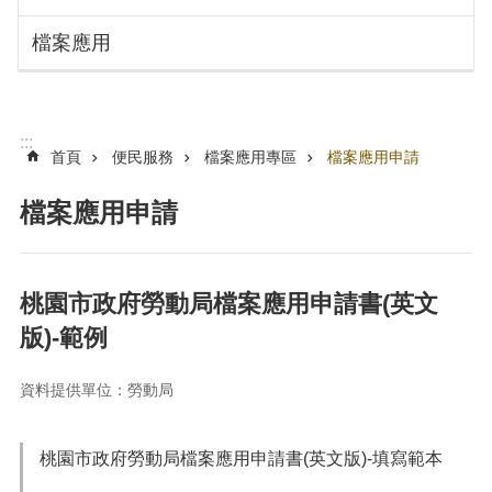
搜
訊
檔案應用
息
尋
公
告
認
:::
識
首頁
便民服務
檔案應用專區
檔案應用申請
勞
動
檔案應用申請
局
機
關
桃園市政府勞動局檔案應用申請書(英文
通
版)-範例
訊
錄
資料提供單位：勞動局
業
務
資
桃園市政府勞動局檔案應用申請書(英文版)-填寫範本
訊