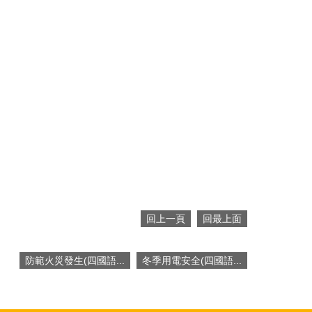
回上一頁
回最上面
防範火災發生(四國語...
冬季用電安全(四國語...