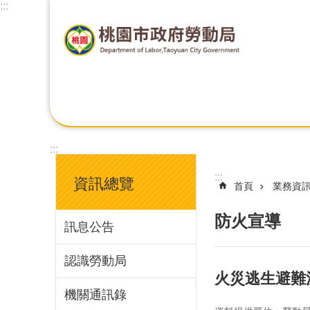
:::
:::
:::
資訊總覽
首頁
業務資
防火宣導
訊息公告
認識勞動局
火災逃生避難
機關通訊錄