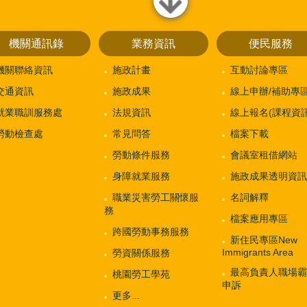
close
機關通訊錄
業務資訊
便民服務
機關聯絡資訊
施政計畫
互動討論專區
交通資訊
施政成果
線上申辦/補助專
就業職訓服務處
法規資訊
線上報名(課程資訊
勞動檢查處
常見問答
檔案下載
勞動條件服務
會議室租借網站
身障就業服務
施政成果透明資訊
職業災害勞工關懷服
名詞解釋
務
檔案應用專區
跨國勞動事務服務
新住民專區New
Immigrants Area
勞資關係服務
最高負責人職場霸
桃園勞工學苑
申訴
更多...