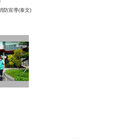
局
消防宣導(泰文)