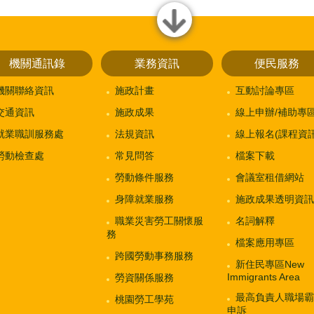
close
機關通訊錄
業務資訊
便民服務
機關聯絡資訊
施政計畫
互動討論專區
交通資訊
施政成果
線上申辦/補助專
就業職訓服務處
法規資訊
線上報名(課程資訊
勞動檢查處
常見問答
檔案下載
勞動條件服務
會議室租借網站
身障就業服務
施政成果透明資訊
職業災害勞工關懷服
名詞解釋
務
檔案應用專區
跨國勞動事務服務
新住民專區New
Immigrants Area
勞資關係服務
最高負責人職場霸
桃園勞工學苑
申訴