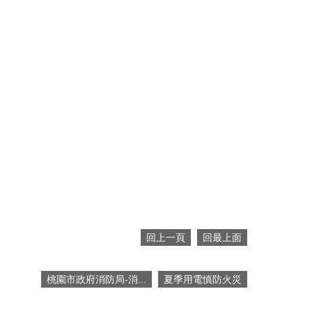
回上一頁
回最上面
桃園市政府消防局-消...
夏季用電慎防火災