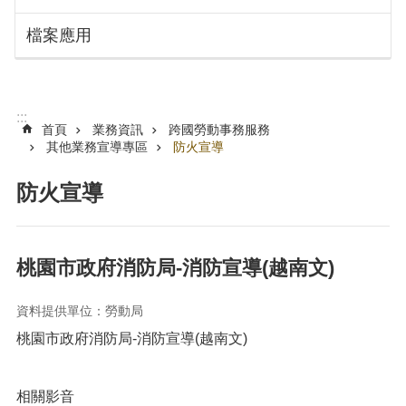
搜
訊
檔案應用
息
尋
公
告
認
:::
識
首頁
業務資訊
跨國勞動事務服務
勞
其他業務宣導專區
防火宣導
動
局
防火宣導
機
關
通
桃園市政府消防局-消防宣導(越南文)
訊
錄
資料提供單位：勞動局
業
桃園市政府消防局-消防宣導(越南文)
務
資
訊
相關影音