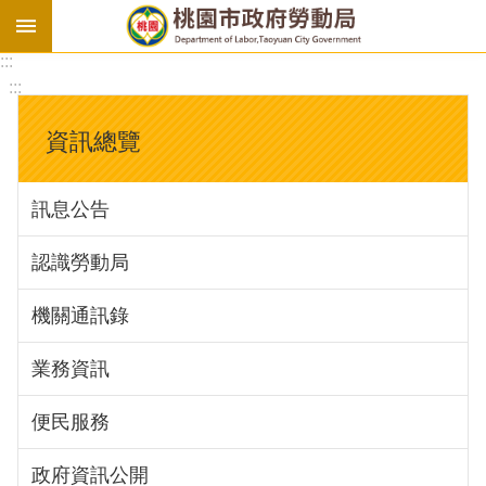
:::
勞
:::
基
法
資訊總覽
勞
資
訊息公告
會
議
認識勞動局
庇
護
機關通訊錄
工
場
業務資訊
進
便民服務
階
政府資訊公開