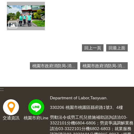
便
民
服
務
政
府
資
回上一頁
回最上面
訊
公
桃園市政府消防局-消...
桃園市政府消防局-消...
開
檔
案
:::
應
用
Department of Labor,Taoyuan.
330206 桃園市桃園區縣府路1號3、4樓
回
首
勞動法令或勞工托兒措施補助諮詢請洽03-
交通資訊
桃園市府Line
頁
3322101分機6804-6806；勞資爭議調解業務
請洽03-3322101分機6802-6803；就業服務