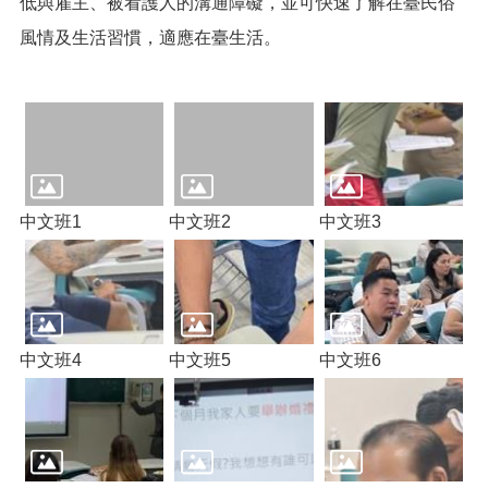
低與雇主、被看護人的溝通障礙，並可快速了解在臺民俗
便
風情及生活習慣，適應在臺生活。
民
服
務
政
府
資
訊
公
中文班1
中文班2
中文班3
開
檔
案
應
用
中文班4
中文班5
中文班6
回
首
頁