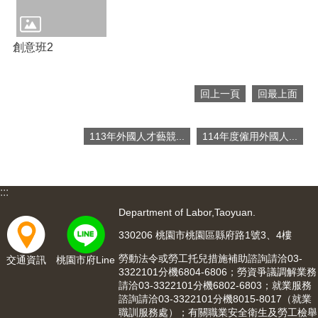
網
站
創意班2
安
全
政
回上一頁
回最上面
策
隱
私
113年外國人才藝競...
114年度僱用外國人...
權
政
策
:::
政
Department of Labor,Taoyuan.
府
330206 桃園市桃園區縣府路1號3、4樓
網
站
勞動法令或勞工托兒措施補助諮詢請洽03-
交通資訊
桃園市府Line
資
3322101分機6804-6806；勞資爭議調解業務
料
請洽03-3322101分機6802-6803；就業服務
開
諮詢請洽03-3322101分機8015-8017（就業
放
職訓服務處）；有關職業安全衛生及勞工檢舉