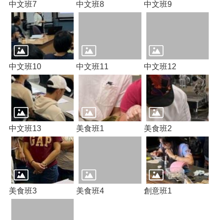
網
中文班7
中文班8
中文班9
站
導
覽
市
政
中文班10
中文班11
中文班12
信
箱
常
見
問
中文班13
美食班1
美食班2
題
桃
園
市
入
美食班3
美食班4
創意班1
口
網
站