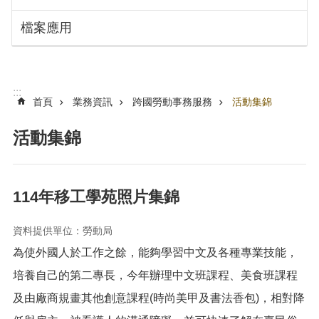
搜
訊
檔案應用
息
尋
公
告
認
:::
識
首頁
業務資訊
跨國勞動事務服務
活動集錦
勞
動
活動集錦
局
機
關
114年移工學苑照片集錦
通
訊
資料提供單位：勞動局
錄
為使外國人於工作之餘，能夠學習中文及各種專業技能，
業
務
培養自己的第二專長，今年辦理中文班課程、美食班課程
資
及由廠商規畫其他創意課程(時尚美甲及書法香包)，相對降
訊