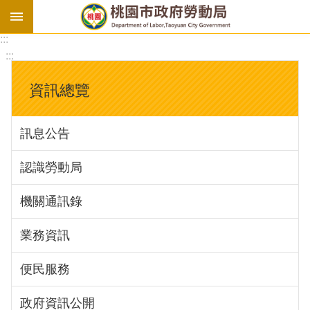
:::
勞
:::
基
法
資訊總覽
勞
資
訊息公告
會
議
認識勞動局
庇
護
機關通訊錄
工
場
業務資訊
進
便民服務
階
政府資訊公開