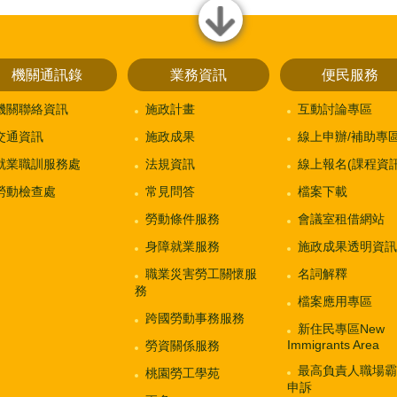
close
機關通訊錄
業務資訊
便民服務
機關聯絡資訊
施政計畫
互動討論專區
交通資訊
施政成果
線上申辦/補助專
就業職訓服務處
法規資訊
線上報名(課程資訊
勞動檢查處
常見問答
檔案下載
勞動條件服務
會議室租借網站
身障就業服務
施政成果透明資訊
職業災害勞工關懷服
名詞解釋
務
檔案應用專區
跨國勞動事務服務
新住民專區New
Immigrants Area
勞資關係服務
最高負責人職場霸
桃園勞工學苑
申訴