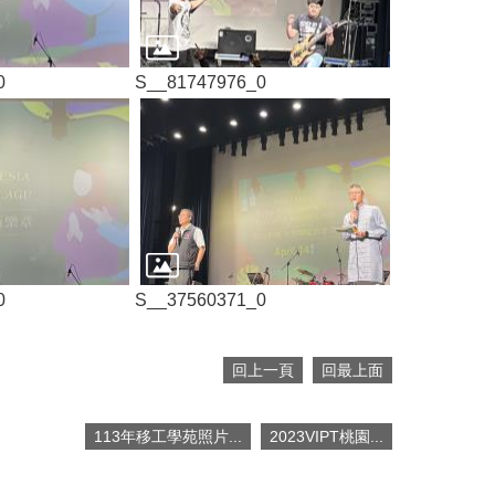
0
S__81747976_0
0
S__37560371_0
回上一頁
回最上面
113年移工學苑照片...
2023VIPT桃園...