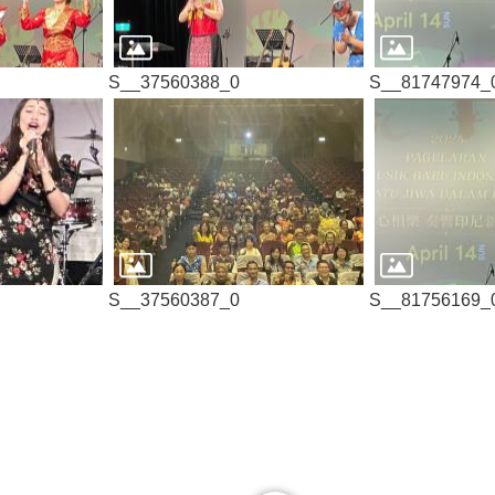
S__37560388_0
S__81747974_
S__37560387_0
S__81756169_