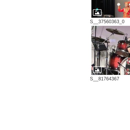
S__37560363_0
S__81764367