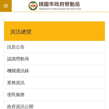
:::
勞
:::
基
法
資訊總覽
勞
資
訊息公告
會
議
認識勞動局
庇
護
機關通訊錄
工
場
業務資訊
進
便民服務
階
政府資訊公開