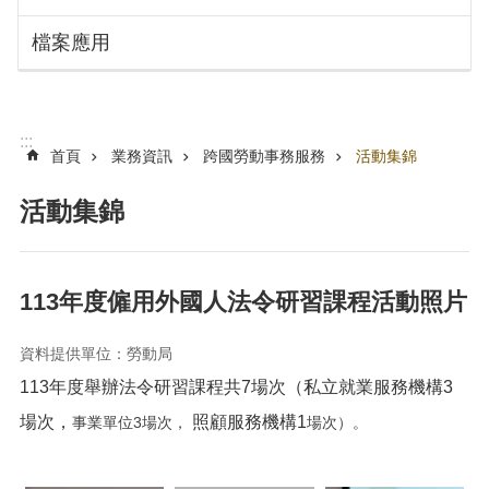
搜
訊
檔案應用
息
尋
公
告
認
:::
識
首頁
業務資訊
跨國勞動事務服務
活動集錦
勞
動
活動集錦
局
機
關
113年度僱用外國人法令研習課程活動照片
通
訊
資料提供單位：勞動局
錄
113年度舉辦法令研習課程共7場次（私立就業服務機構3
業
務
場次，
照顧服務機構1
事業單位3場次，
場次）。
資
訊