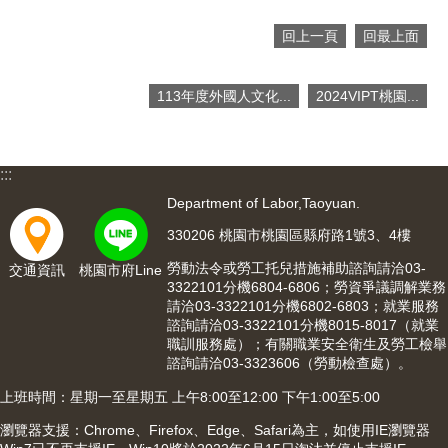
網
回上一頁
回最上面
站
安
全
113年度外國人文化...
2024VIPT桃園...
政
策
隱
:::
私
Department of Labor,Taoyuan.
權
政
330206 桃園市桃園區縣府路1號3、4樓
策
勞動法令或勞工托兒措施補助諮詢請洽03-
交通資訊
桃園市府Line
3322101分機6804-6806；勞資爭議調解業務
政
請洽03-3322101分機6802-6803；就業服務
府
諮詢請洽03-3322101分機8015-8017（就業
網
職訓服務處）；有關職業安全衛生及勞工檢舉
站
諮詢請洽03-3323606（勞動檢查處）。
資
上班時間：星期一至星期五 上午8:00至12:00 下午1:00至5:00
料
開
瀏覽器支援：Chrome、Firefox、Edge、Safari為主，如使用IE瀏覽器
放