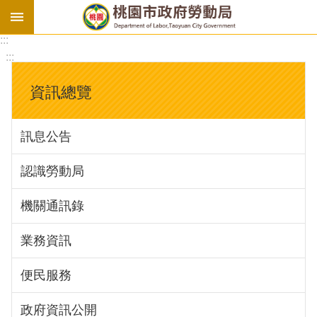
:::
勞
:::
基
法
資訊總覽
勞
資
訊息公告
會
議
認識勞動局
庇
護
機關通訊錄
工
場
業務資訊
進
便民服務
階
政府資訊公開