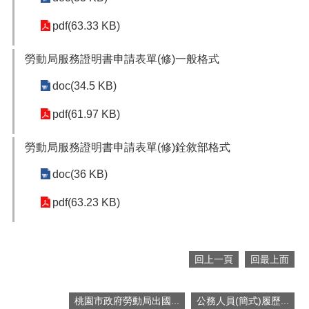
便
pdf(63.33 KB)
民
服
務
勞動局服務證明書申請表單(修)一般格式
政
doc(34.5 KB)
府
資
pdf(61.97 KB)
訊
公
勞動局服務證明書申請表單(修)銓敘部格式
開
doc(36 KB)
檔
案
pdf(63.23 KB)
應
用
回
回上一頁
回最上面
首
頁
桃園市政府勞動局出國...
公務人員(簡式)履歷...