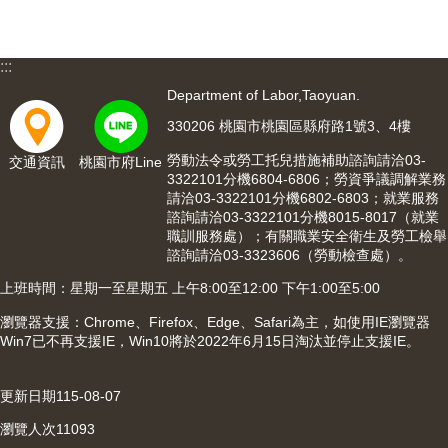
網
站
導
覽
:::
Department of Labor,Taoyuan.
市
政
330206 桃園市桃園區縣府路1號3、4樓
信
勞動法令或勞工托兒措施補助諮詢請洽03-
交通資訊
桃園市府Line
箱
3322101分機6804-6806；勞資爭議調解業務
請洽03-3322101分機6802-6803；就業服務
常
諮詢請洽03-3322101分機8015-8017（就業
見
職訓服務處）；有關職業安全衛生及勞工檢舉
問
諮詢請洽03-3323606（勞動檢查處）。
題
上班時間：星期一至星期五 上午8:00至12:00 下午1:00至5:00
桃
瀏覽器支援：Chrome、Firefox、Edge、Safari為主，如使用IE瀏覽器
園
Win7已不再支援IE，Win10將於2022年6月15日淘汰並停止支援IE。
市
入
口
更新日期
115-08-07
網
瀏覽人次
11093
站