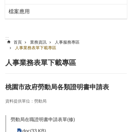
搜
訊
檔案應用
息
尋
公
告
認
:::
識
首頁
業務資訊
人事服務專區
勞
人事業務表單下載專區
動
局
人事業務表單下載專區
機
關
通
桃園市政府勞動局各類證明書申請表
訊
錄
資料提供單位：勞動局
業
務
勞動局在職證明書申請表單(修)
資
訊
doc(33 KB)