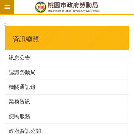
:::
勞
:::
基
法
資訊總覽
勞
資
訊息公告
會
議
認識勞動局
庇
護
機關通訊錄
工
場
業務資訊
進
便民服務
階
政府資訊公開