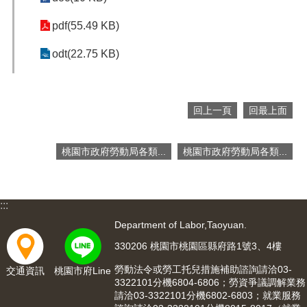
便
pdf(55.49 KB)
民
服
odt(22.75 KB)
務
政
府
資
回上一頁
回最上面
訊
公
桃園市政府勞動局各類...
桃園市政府勞動局各類...
開
檔
案
:::
應
用
Department of Labor,Taoyuan.
330206 桃園市桃園區縣府路1號3、4樓
回
首
勞動法令或勞工托兒措施補助諮詢請洽03-
交通資訊
桃園市府Line
頁
3322101分機6804-6806；勞資爭議調解業務
請洽03-3322101分機6802-6803；就業服務