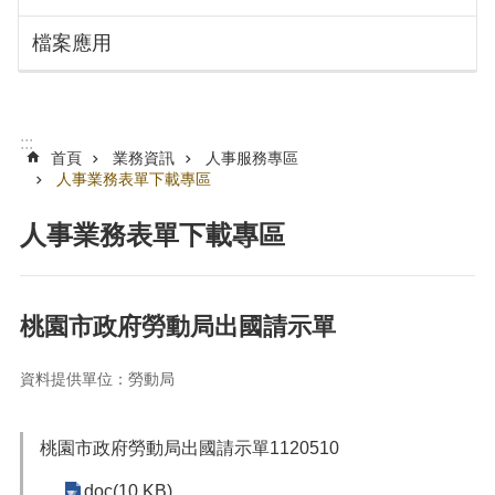
搜
訊
檔案應用
息
尋
公
告
認
:::
識
首頁
業務資訊
人事服務專區
勞
人事業務表單下載專區
動
局
人事業務表單下載專區
機
關
通
桃園市政府勞動局出國請示單
訊
錄
資料提供單位：勞動局
業
務
桃園市政府勞動局出國請示單1120510
資
訊
doc(10 KB)