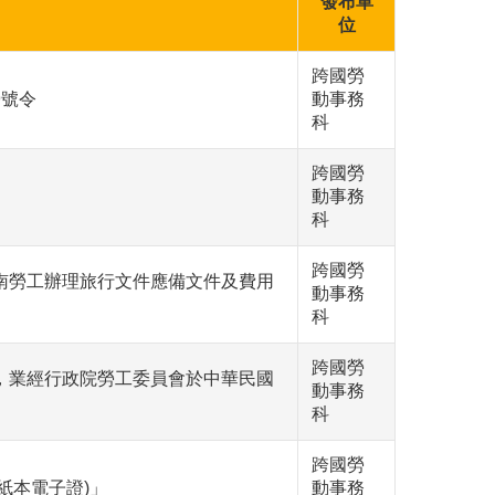
發布單
位
跨國勞
9號令
動事務
科
跨國勞
動事務
科
跨國勞
南勞工辦理旅行文件應備文件及費用
動事務
科
跨國勞
，業經行政院勞工委員會於中華民國
動事務
科
跨國勞
紙本電子證)」
動事務