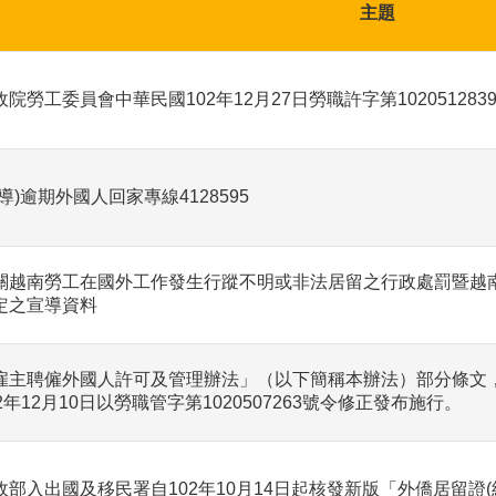
主題
政院勞工委員會中華民國102年12月27日勞職許字第102051283
宣導)逾期外國人回家專線4128595
關越南勞工在國外工作發生行蹤不明或非法居留之行政處罰暨越
定之宣導資料
雇主聘僱外國人許可及管理辦法」（以下簡稱本辦法）部分條文
02年12月10日以勞職管字第1020507263號令修正發布施行。
政部入出國及移民署自102年10月14日起核發新版「外僑居留證(