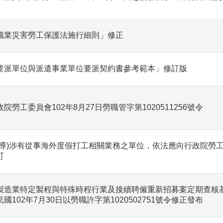
職業災害勞工保護法施行細則」修正
要派單位與派遣事業單位要派契約書參考範本」修訂版
政院勞工委員會102年8月27日勞職管字第1020511256號令
宣導)涉有從事海外度假打工相關業務之單位，依法應向行政院勞
可
製造業特定製程與特殊時程行業及接續聘僱重新招募案定期查核
民國102年7月30日以勞職許字第1020502751號令修正發布