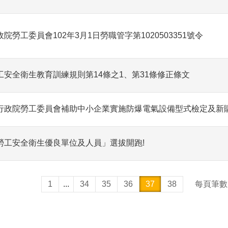
政院勞工委員會102年3月1日勞職管字第1020503351號令
工安全衛生教育訓練規則第14條之1、第31條修正條文
行政院勞工委員會補助中小企業實施防爆電氣設備型式檢定及新
勞工安全衛生優良單位及人員」選拔開跑!
1
...
34
35
36
37
38
每頁筆數