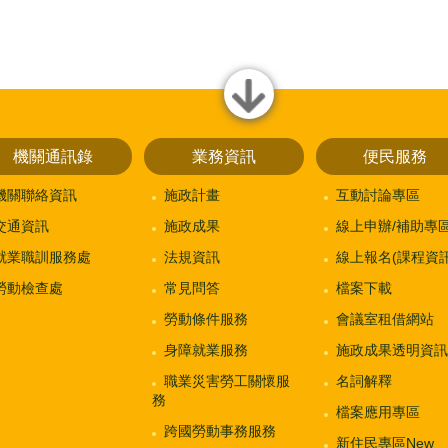
close
機關通訊錄
業務資訊
便民服務
機關聯絡資訊
施政計畫
互動討論專區
交通資訊
施政成果
線上申辦/補助專
就業職訓服務處
法規資訊
線上報名(課程資訊
勞動檢查處
常見問答
檔案下載
勞動條件服務
會議室租借網站
身障就業服務
施政成果透明資訊
職業災害勞工關懷服
名詞解釋
務
檔案應用專區
跨國勞動事務服務
新住民專區New