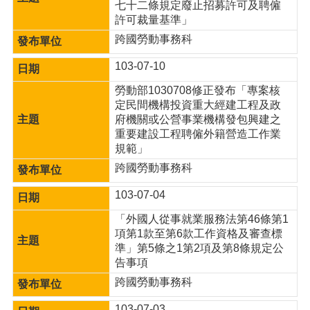
網
七十二條規定廢止招募許可及聘僱
站
許可裁量基準」
導
跨國勞動事務科
覽
103-07-10
市
政
勞動部1030708修正發布「專案核
信
定民間機構投資重大經建工程及政
箱
府機關或公營事業機構發包興建之
重要建設工程聘僱外籍營造工作業
常
規範」
見
跨國勞動事務科
問
題
103-07-04
桃
「外國人從事就業服務法第46條第1
園
項第1款至第6款工作資格及審查標
市
準」第5條之1第2項及第8條規定公
入
告事項
口
跨國勞動事務科
網
站
103-07-03