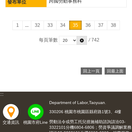
跨國勞動事務科
1
...
32
33
34
35
36
37
38
每頁筆數
/
742
回上一頁
回最上面
:::
Department of Labor,Taoyuan.
330206 桃園市桃園區縣府路1號3、4樓
勞動法令或勞工托兒措施補助諮詢請洽03-
交通資訊
桃園市府Line
3322101分機6804-6806；勞資爭議調解業務