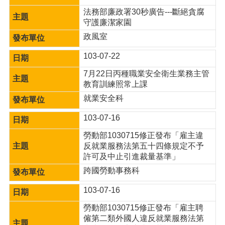
便
法務部廉政署30秒廣告---斷絕貪腐
民
守護廉潔家園
服
政風室
務
103-07-22
政
府
7月22日丙種職業安全衛生業務主管
資
教育訓練照常上課
訊
就業安全科
公
開
103-07-16
檔
勞動部1030715修正發布「雇主違
案
反就業服務法第五十四條規定不予
應
許可及中止引進裁量基準」
用
跨國勞動事務科
回
103-07-16
首
頁
勞動部1030715修正發布「雇主聘
僱第二類外國人違反就業服務法第