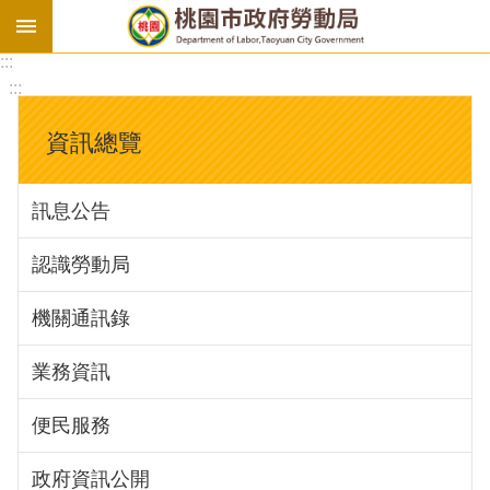
:::
勞
:::
基
法
資訊總覽
勞
資
訊息公告
會
議
認識勞動局
庇
護
機關通訊錄
工
場
業務資訊
進
便民服務
階
政府資訊公開