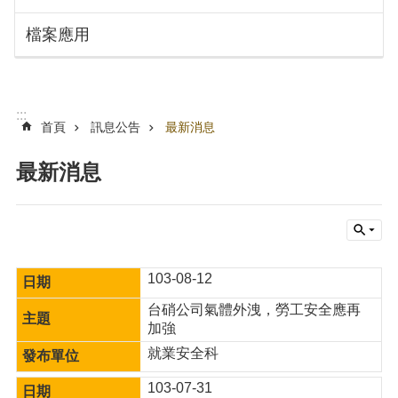
搜
訊
檔案應用
息
尋
公
告
認
:::
識
首頁
訊息公告
最新消息
勞
動
最新消息
局
機
關
通
訊
103-08-12
錄
台硝公司氣體外洩，勞工安全應再
業
加強
務
就業安全科
資
訊
103-07-31