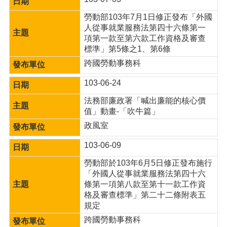
網
勞動部103年7月1日修正發布「外國
站
人從事就業服務法第四十六條第一
安
項第一款至第六款工作資格及審查
全
標準」第5條之1、第6條
政
跨國勞動事務科
策
103-06-24
隱
私
法務部廉政署「喊出廉能的核心價
權
值」動畫-「吹牛篇」
政
政風室
策
103-06-09
政
府
勞動部於103年6月5日修正發布施行
網
「外國人從事就業服務法第四十六
站
條第一項第八款至第十一款工作資
資
格及審查標準」第二十二條附表五
料
規定
開
跨國勞動事務科
放