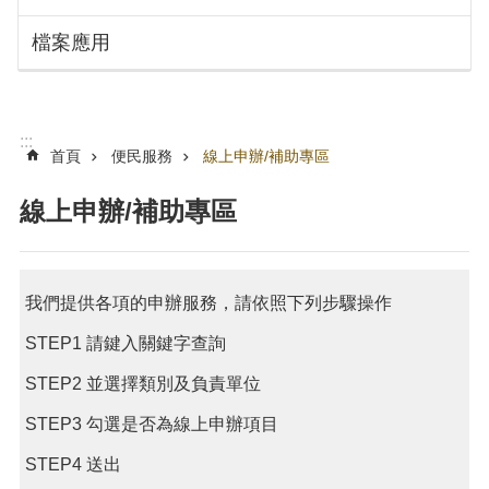
搜
訊
檔案應用
息
尋
公
告
認
:::
識
首頁
便民服務
線上申辦/補助專區
勞
動
線上申辦/補助專區
局
機
關
我們提供各項的申辦服務，請依照下列步驟操作
通
訊
STEP1 請鍵入關鍵字查詢
錄
STEP2 並選擇類別及負責單位
業
務
STEP3 勾選是否為線上申辦項目
資
STEP4 送出
訊