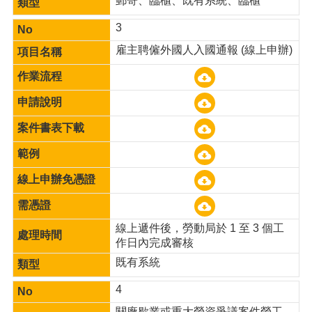
郵寄、臨櫃、既有系統、臨櫃
網
3
站
安
雇主聘僱外國人入國通報 (線上申辦)
全
政
策
隱
私
權
政
策
政
府
線上遞件後，勞動局於 1 至 3 個工
網
作日內完成審核
站
既有系統
資
料
4
開
放
關廠歇業或重大勞資爭議案件勞工