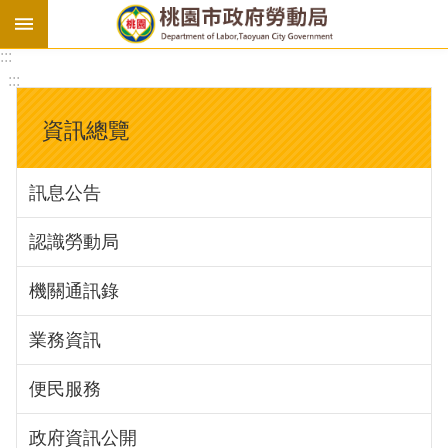
:::
勞
:::
基
法
資訊總覽
勞
資
訊息公告
會
議
認識勞動局
庇
護
機關通訊錄
工
場
業務資訊
進
便民服務
階
政府資訊公開