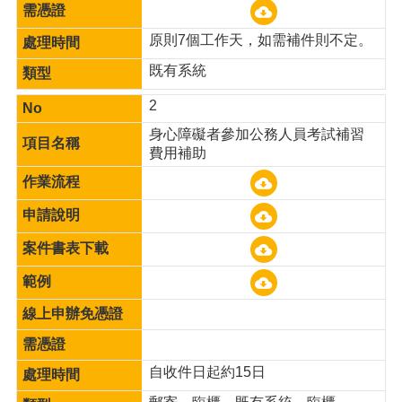
網
站
導
原則7個工作天，如需補件則不定。
覽
既有系統
市
2
政
信
身心障礙者參加公務人員考試補習
箱
費用補助
常
見
問
題
桃
園
市
入
口
網
自收件日起約15日
站