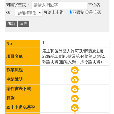
便
關鍵字查詢：
單位名
民
稱：
可線上申辦：
不限制
是
否
服
務
政
府
資
1
訊
雇主聘僱外國人許可及管理辦法第
公
22條第1項第5款及第44條第1項第5
開
款證明書(無違反勞工法令證明書)
檔
案
應
用
回
首
頁